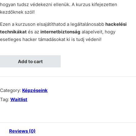
hogyan tudsz védekezni ellenük. A kurzus kifejezetten
kezdőknek szól!
Ezen a kurzuson elsajátíthatod a legáltalánosabb
hackelési
technikákat
és az
internetbiztonság
alapelveit, hogy
esetleges hacker támadásokat ki is tudj védeni!
Add to cart
Category:
Képzéseink
Tag:
Waitlist
Reviews (0)