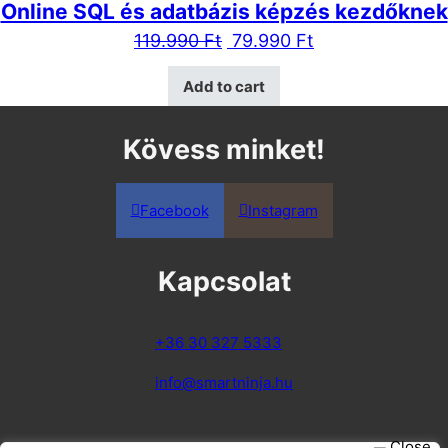
Online SQL és adatbázis képzés kezdőknek
119.990
Ft
79.990
Ft
Add to cart
Kövess minket!
Facebook
Instagram
Kapcsolat
+36 30 327 5333
info@smartninja.hu