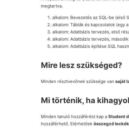
megtartva.
alkalom: Bevezetés az SQL-be (első S
alkalom: Táblák és kapcsolatok (egy a
alkalom: Adatbázis tervezés, első rés
alkalom: Adatbázis tervezés, második 
alkalom: Adatbázis építése SQL haszná
Mire lesz szükséged?
Minden résztvevőnek szüksége van
saját 
Mi történik, ha kihagy
Minden tanuló hozzáférést kap a
Student 
hozzáférhető. Elérhetőek
összegző leckék