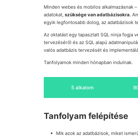
Minden webes és mobilos alkalmazásnak – 
adatokat,
szüksége van adatbázisokra
. A
egyik legfontosabb dolog, az adatbázisok t
Az oktatást egy tapasztalt SQL ninja fogja 
tervezéséről és az SQL alapú adatmanipulác
valós adatbázis tervezését és implementálá
Tanfolyamok minden hónapban indulnak.
5 alkalom
90
Tanfolyam felépítése
Mik azok az adatbázisok, miket ismerü