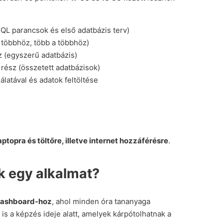
QL parancsok és első adatbázis terv)
 többhöz, több a többhöz)
z (egyszerű adatbázis)
rész (összetett adatbázisok)
latával és adatok feltöltése
laptopra és töltőre, illetve internet hozzáférésre
.
ok egy alkalmat?
dashboard-hoz
, ahol minden óra tananyaga
is a képzés ideje alatt, amelyek kárpótolhatnak a