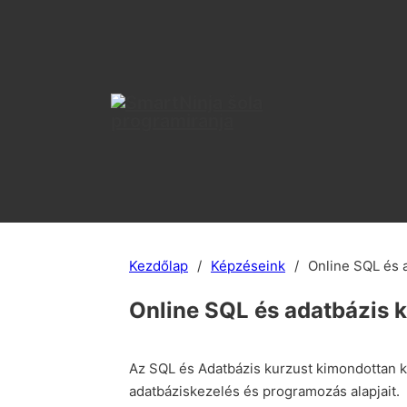
Kezdőlap
/
Képzéseink
/
Online SQL és 
Online SQL és adatbázis 
Az SQL és Adatbázis kurzust kimondottan 
adatbáziskezelés és programozás alapjait.