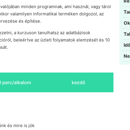
Re
valójában minden programnak, ami használ, vagy tárol
Ta
mikor valamilyen informatikai terméken dolgozol, az
ervezése és építése.
Ok
vezetni, a kurzuson tanulhatsz az adatbázisok
Ta
ióról, beleértve az üzleti folyamatok elemzését és 10
Id
sát.
Ne
 perc/alkalom
kezdő
nk és mire is jók