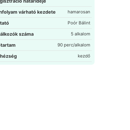
gisztráció határideje
nfolyam várható kezdete
hamarosan
tató
Poór Bálint
lálkozók száma
5 alkalom
őtartam
90 perc/alkalom
hézség
kezdő