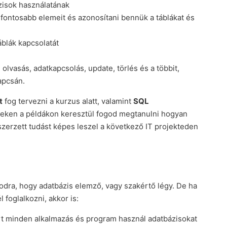
ázisok használatának
gfontosabb elemeit és azonosítani bennük a táblákat és
áblák kapcsolatát
olvasás, adatkapcsolás, update, törlés és a többit,
apcsán.
t
fog tervezni a kurzus alatt, valamint
SQL
Ezeken a példákon keresztül fogod megtanulni hogyan
szerzett tudást képes leszel a következő IT projekteden
odra, hogy adatbázis elemző, vagy szakértő légy. De ha
foglalkozni, akkor is:
 minden alkalmazás és program használ adatbázisokat