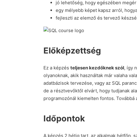
jó lehetőség, hogy egészében megérts
egy mélyebb képet kapsz arról, hogyan
fejleszti az elemző és tervező készsé
Előképzettség
Ez a képzés
teljesen kezdőknek szól
, így
olyanoknak, akik használtak már valaha vala
adatbázisok tervezése, vagy az SQL paran
de a résztvevőktől elvárt, hogy tudjanak al
programozónál kiemelten fontos. Továbbá a
Időpontok
A képzés 2 hétig tart, az alkalmak hétfőn,