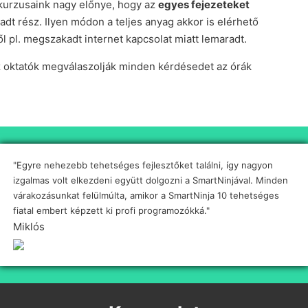
 kurzusaink nagy előnye, hogy az
egyes fejezeteket
adt rész. Ilyen módon a teljes anyag akkor is elérhető
l pl. megszakadt internet kapcsolat miatt lemaradt.
az oktatók megválaszolják minden kérdésedet az órák
"Egyre nehezebb tehetséges fejlesztőket találni, így nagyon
"E
izgalmas volt elkezdeni együtt dolgozni a SmartNinjával. Minden
mú
nap
várakozásunkat felülmúlta, amikor a SmartNinja 10 tehetséges
Ez
fiatal embert képzett ki profi programozókká."
alk
Miklós
Ge