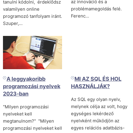
az innováció és a
tanulni kódolni, érdeklődsz
problémamegoldás felé.
valamilyen online
Ferenc…
programozó tanfolyam iránt.
Szuper,…
A leggyakoribb
MI AZ SQL ÉS HOL
programozási nyelvek
HASZNÁLJÁK?
2023-ban
Az SQL egy olyan nyelv,
melynek célja az volt, hogy
"Milyen programozási
egységes lekérdező
nyelveket kell
nyelvként működjön az
megtanulnom?" "Milyen
egyes relációs adatbázis-
programozási nyelveket kell