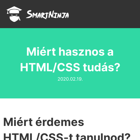
Miért hasznos a
HTML/CSS tudás?
2020.02.19.
Miért érdemes
HTML/CSS-t tanulnod?