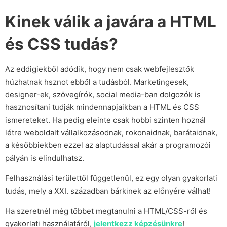
Kinek válik a javára a HTML
és CSS tudás?
Az eddigiekből adódik, hogy nem csak webfejlesztők
húzhatnak hsznot ebből a tudásból. Marketingesek,
designer-ek, szövegírók, social media-ban dolgozók is
hasznosítani tudják mindennapjaikban a HTML és CSS
ismereteket. Ha pedig eleinte csak hobbi szinten hoznál
létre weboldalt vállalkozásodnak, rokonaidnak, barátaidnak,
a későbbiekben ezzel az alaptudással akár a programozói
pályán is elindulhatsz.
Felhasználási területtől függetlenül, ez egy olyan gyakorlati
tudás, mely a XXI. században bárkinek az előnyére válhat!
Ha szeretnél még többet megtanulni a HTML/CSS-ről és
gyakorlati használatáról,
jelentkezz képzésünkre
!