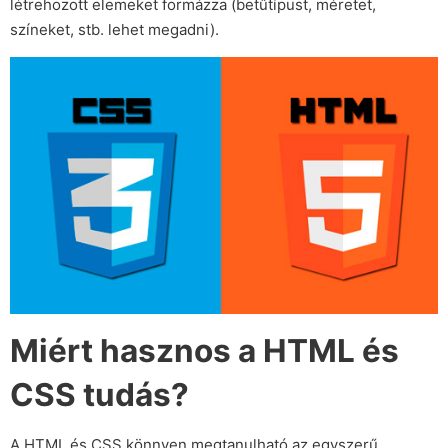
létrehozott elemeket formázza (betűtípust, méretet,
színeket, stb. lehet megadni).
Miért hasznos a HTML és
CSS tudás?
A HTML és CSS könnyen megtanulható az egyszerű