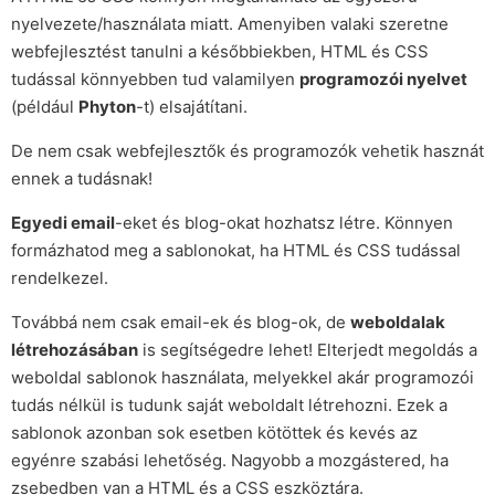
nyelvezete/használata miatt. Amenyiben valaki szeretne
webfejlesztést tanulni a későbbiekben, HTML és CSS
tudással könnyebben tud valamilyen
programozói nyelvet
(például
Phyton
-t) elsajátítani.
De nem csak webfejlesztők és programozók vehetik hasznát
ennek a tudásnak!
Egyedi email
-eket és blog-okat hozhatsz létre. Könnyen
formázhatod meg a sablonokat, ha HTML és CSS tudással
rendelkezel.
Továbbá nem csak email-ek és blog-ok, de
weboldalak
létrehozásában
is segítségedre lehet! Elterjedt megoldás a
weboldal sablonok használata, melyekkel akár programozói
tudás nélkül is tudunk saját weboldalt létrehozni. Ezek a
sablonok azonban sok esetben kötöttek és kevés az
egyénre szabási lehetőség. Nagyobb a mozgástered, ha
zsebedben van a HTML és a CSS eszköztára.