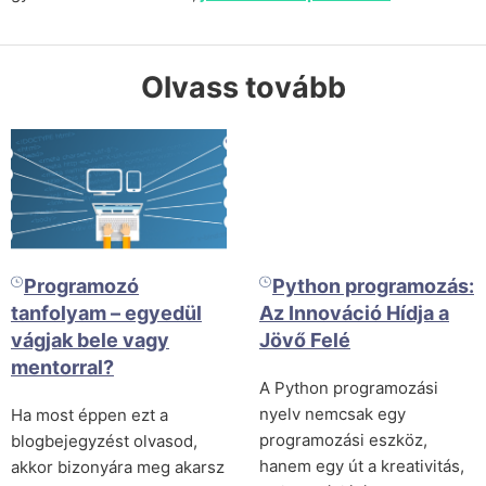
Olvass tovább
Programozó
Python programozás:
tanfolyam – egyedül
Az Innováció Hídja a
vágjak bele vagy
Jövő Felé
mentorral?
A Python programozási
nyelv nemcsak egy
Ha most éppen ezt a
programozási eszköz,
blogbejegyzést olvasod,
hanem egy út a kreativitás,
akkor bizonyára meg akarsz