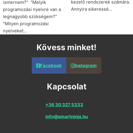
kezelő rendszerek számára.
ismernem?" "Melyik
Annyira sikeressé…
programozási nyelvre van a
legnagyobb szükségem?"
"Milyen programozási
nyelveket…
Kövess minket!
Facebook
Instagram
Kapcsolat
+36 30 327 5333
info@smartninja.hu